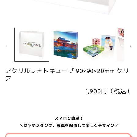
モ
ー
ダ
ル
で
メ
デ
ィ
アクリルフォトキューブ 90×90×20mm クリ
ア
(1)
(
ア
を
開
通
1,900円（税込）
く
常
価
格
スマホで簡単！
＼文字やスタンプ、写真を配置して楽しくデザイン／