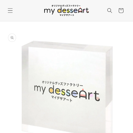
コンテ
カ
ンツに
進む
ー
ト
商品情
報にス
キップ