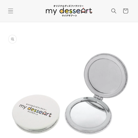
コンテ
カ
ンツに
進む
ー
ト
商品情
報にス
キップ