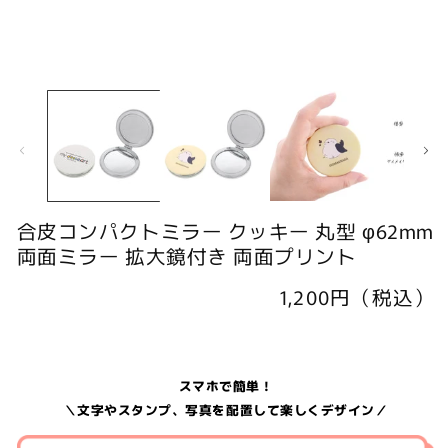
モ
ー
ダ
ル
で
メ
デ
ィ
合皮コンパクトミラー クッキー 丸型 φ62mm
ア
(1)
(
両面ミラー 拡大鏡付き 両面プリント
を
開
通
1,200円（税込）
く
常
価
格
スマホで簡単！
＼文字やスタンプ、写真を配置して楽しくデザイン／